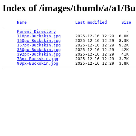
Index of /images/thumb/a/a1/Bu
Name
Last modified
Size
Parent Directory
                             -   

118px-Buckskin.jpg
      2025-12-16 12:29  6.0K  

150px-Buckskin.jpg
      2025-12-16 12:29  8.3K  

157px-Buckskin.jpg
      2025-12-16 12:29  9.2K  

350px-Buckskin.jpg
      2025-12-16 12:29   42K  

392px-Buckskin.jpg
      2025-12-16 12:29   41K  

78px-Buckskin.jpg
       2025-12-16 12:29  3.7K  

90px-Buckskin.jpg